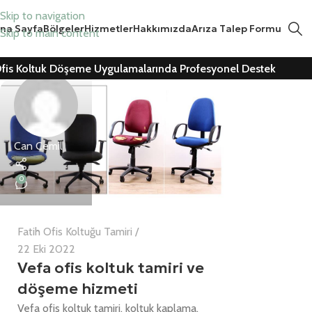
Skip to navigation
na Sayfa
Bölgeler
Hizmetler
Hakkımızda
Arıza Talep Formu
Skip to main content
fis Koltuk Döşeme Uygulamalarında Profesyonel Destek
Can Cemil
0
Fatih Ofis Koltuğu Tamiri
22 Eki 2022
Vefa ofis koltuk tamiri ve
döşeme hizmeti
Vefa ofis koltuk tamiri, koltuk kaplama,