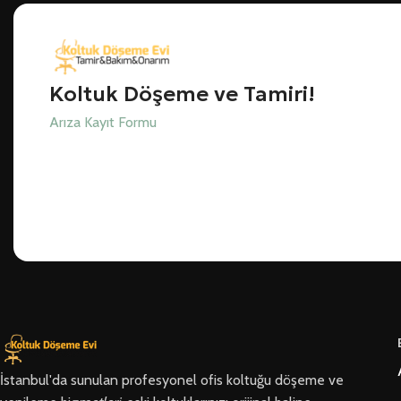
Koltuk Döşeme ve Tamiri!
Arıza Kayıt Formu
İstanbul'da sunulan profesyonel ofis koltuğu döşeme ve