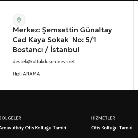
Merkez: Şemsettin Günaltay
Cad Kaya Sokak No: 5/1
Bostancı / İstanbul
destek@koltukdosemeevi.net
Hızlı ARAMA
BÖLGELER
HİZMETLER
Arnavutköy Ofis Koltuğu Tamiri
Ofis Koltuğu Tamiri