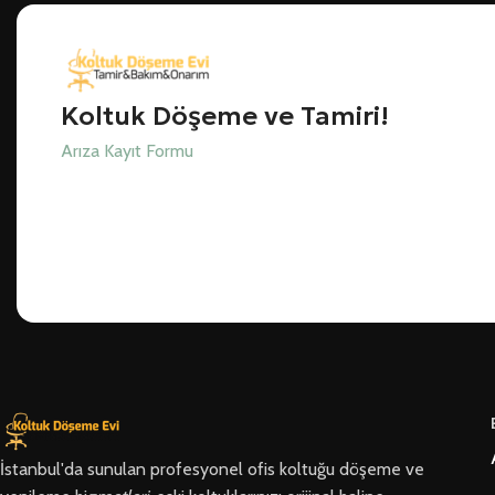
Koltuk Döşeme ve Tamiri!
Arıza Kayıt Formu
İstanbul'da sunulan profesyonel ofis koltuğu döşeme ve