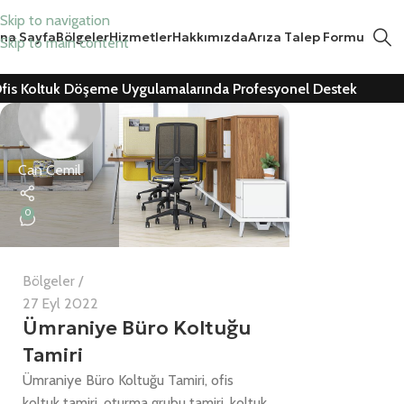
Skip to navigation
na Sayfa
Bölgeler
Hizmetler
Hakkımızda
Arıza Talep Formu
Skip to main content
fis Koltuk Döşeme Uygulamalarında Profesyonel Destek
Can Cemil
0
Bölgeler
27 Eyl 2022
Ümraniye Büro Koltuğu
Tamiri
Ümraniye Büro Koltuğu Tamiri, ofis
koltuk tamiri, oturma grubu tamiri, koltuk