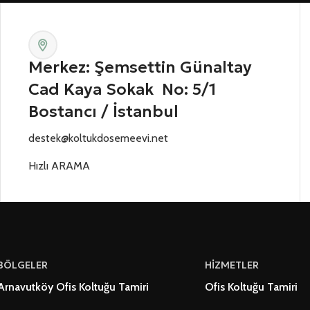
Merkez: Şemsettin Günaltay
Cad Kaya Sokak No: 5/1
Bostancı / İstanbul
destek@koltukdosemeevi.net
Hızlı ARAMA
BÖLGELER
HİZMETLER
Arnavutköy Ofis Koltuğu Tamiri
Ofis Koltuğu Tamiri