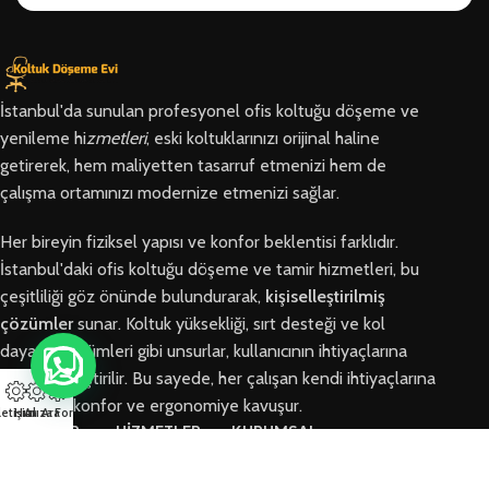
İstanbul'da sunulan profesyonel ofis koltuğu döşeme ve
yenileme hi
zmetleri
, eski koltuklarınızı orijinal haline
getirerek, hem maliyetten tasarruf etmenizi hem de
çalışma ortamınızı modernize etmenizi sağlar.
Her bireyin fiziksel yapısı ve konfor beklentisi farklıdır.
İstanbul'daki ofis koltuğu döşeme ve tamir hizmetleri, bu
çeşitliliği göz önünde bulundurarak,
kişiselleştirilmiş
çözümler
sunar. Koltuk yüksekliği, sırt desteği ve kol
dayama bölümleri gibi unsurlar, kullanıcının ihtiyaçlarına
göre özelleştirilir. Bu sayede, her çalışan kendi ihtiyaçlarına
en uygun konfor ve ergonomiye kavuşur.
letişim
Hızlı Ara
Arıza Formu
BÖLGELER
HİZMETLER
KURUMSAL
Arnavutköy
Ofis Koltuğu
Hakkımızda
Ofis Koltuğu
Tamiri