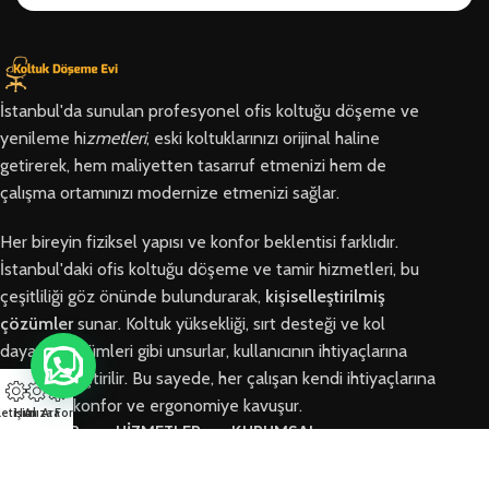
İstanbul'da sunulan profesyonel ofis koltuğu döşeme ve
yenileme hi
zmetleri
, eski koltuklarınızı orijinal haline
getirerek, hem maliyetten tasarruf etmenizi hem de
çalışma ortamınızı modernize etmenizi sağlar.
Her bireyin fiziksel yapısı ve konfor beklentisi farklıdır.
İstanbul'daki ofis koltuğu döşeme ve tamir hizmetleri, bu
çeşitliliği göz önünde bulundurarak,
kişiselleştirilmiş
çözümler
sunar. Koltuk yüksekliği, sırt desteği ve kol
dayama bölümleri gibi unsurlar, kullanıcının ihtiyaçlarına
göre özelleştirilir. Bu sayede, her çalışan kendi ihtiyaçlarına
en uygun konfor ve ergonomiye kavuşur.
letişim
Hızlı Ara
Arıza Formu
BÖLGELER
HİZMETLER
KURUMSAL
Arnavutköy
Ofis Koltuğu
Hakkımızda
Ofis Koltuğu
Tamiri