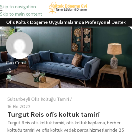
Skip to navigation
Skip to main content
Ofis Koltuk Döşeme Uygulamalarında Profesyonel Destek
Can Cemil
0
Sultanbeyli Ofis Koltuğu Tamiri
16 Eki 2022
Turgut Reis ofis koltuk tamiri
Turgut Reis ofis koltuk tamiri, ofis koltuk kaplama, berber
koltuğu tamiri ve ofis koltuk yedek parça hizmetlerinde 25