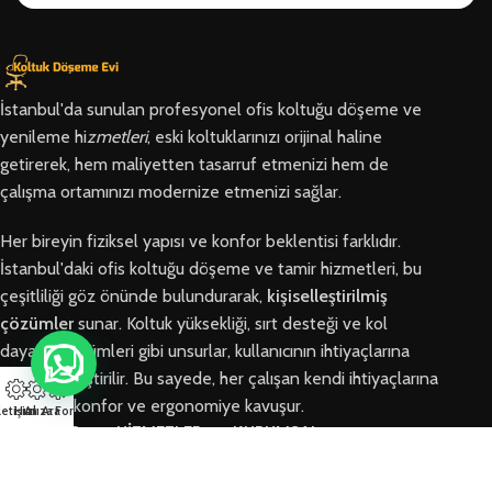
İstanbul'da sunulan profesyonel ofis koltuğu döşeme ve
yenileme hi
zmetleri
, eski koltuklarınızı orijinal haline
getirerek, hem maliyetten tasarruf etmenizi hem de
çalışma ortamınızı modernize etmenizi sağlar.
Her bireyin fiziksel yapısı ve konfor beklentisi farklıdır.
İstanbul'daki ofis koltuğu döşeme ve tamir hizmetleri, bu
çeşitliliği göz önünde bulundurarak,
kişiselleştirilmiş
çözümler
sunar. Koltuk yüksekliği, sırt desteği ve kol
dayama bölümleri gibi unsurlar, kullanıcının ihtiyaçlarına
göre özelleştirilir. Bu sayede, her çalışan kendi ihtiyaçlarına
en uygun konfor ve ergonomiye kavuşur.
letişim
Hızlı Ara
Arıza Formu
BÖLGELER
HİZMETLER
KURUMSAL
Arnavutköy
Ofis Koltuğu
Hakkımızda
Ofis Koltuğu
Tamiri