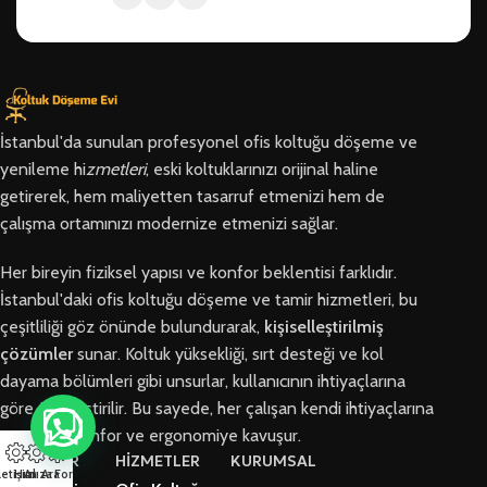
İstanbul'da sunulan profesyonel ofis koltuğu döşeme ve
yenileme hi
zmetleri
, eski koltuklarınızı orijinal haline
getirerek, hem maliyetten tasarruf etmenizi hem de
çalışma ortamınızı modernize etmenizi sağlar.
Her bireyin fiziksel yapısı ve konfor beklentisi farklıdır.
İstanbul'daki ofis koltuğu döşeme ve tamir hizmetleri, bu
çeşitliliği göz önünde bulundurarak,
kişiselleştirilmiş
çözümler
sunar. Koltuk yüksekliği, sırt desteği ve kol
dayama bölümleri gibi unsurlar, kullanıcının ihtiyaçlarına
göre özelleştirilir. Bu sayede, her çalışan kendi ihtiyaçlarına
en uygun konfor ve ergonomiye kavuşur.
BÖLGELER
HİZMETLER
KURUMSAL
letişim
Hızlı Ara
Arıza Formu