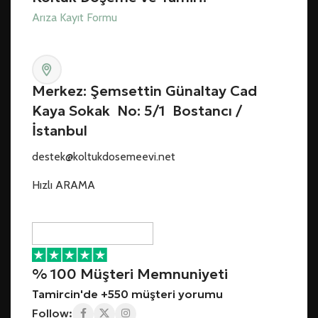
Arıza Kayıt Formu
Merkez: Şemsettin Günaltay Cad
Kaya Sokak No: 5/1 Bostancı /
İstanbul
destek@koltukdosemeevi.net
Hızlı ARAMA
% 100 Müşteri Memnuniyeti
Tamircin'de +550 müşteri yorumu
Follow: