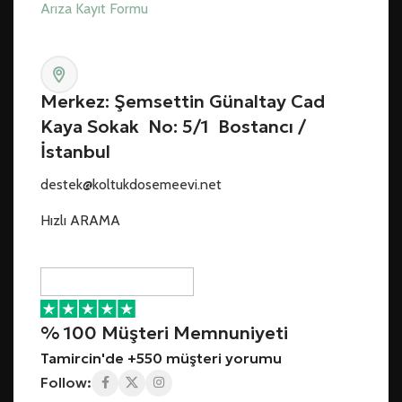
Arıza Kayıt Formu
Merkez: Şemsettin Günaltay Cad
Kaya Sokak No: 5/1 Bostancı /
İstanbul
destek@koltukdosemeevi.net
Hızlı ARAMA
% 100 Müşteri Memnuniyeti
Tamircin'de +550 müşteri yorumu
Follow: