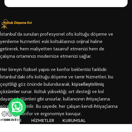
İstanbul'da sunulan profesyonel ofis koltuğu döşeme ve
yenileme hi
zmetleri
, eski koltuklarınızı orijinal haline
getirerek, hem maliyetten tasarruf etmenizi hem de
çalışma ortamınızı modernize etmenizi sağlar.
Her bireyin fiziksel yapısı ve konfor beklentisi farklıdır.
İstanbul'daki ofis koltuğu döşeme ve tamir hizmetleri, bu
çeşitliliği göz önünde bulundurarak,
kişiselleştirilmiş
çözümler
sunar. Koltuk yüksekliği, sırt desteği ve kol
dayama bölümleri gibi unsurlar, kullanıcının ihtiyaçlarına
göre özelleştirilir. Bu sayede, her çalışan kendi ihtiyaçlarına
en uygun konfor ve ergonomiye kavuşur.
letişim
Hızlı Ara
Arıza Formu
BÖLGELER
HİZMETLER
KURUMSAL
Arnavutköy
Ofis Koltuğu
Hakkımızda