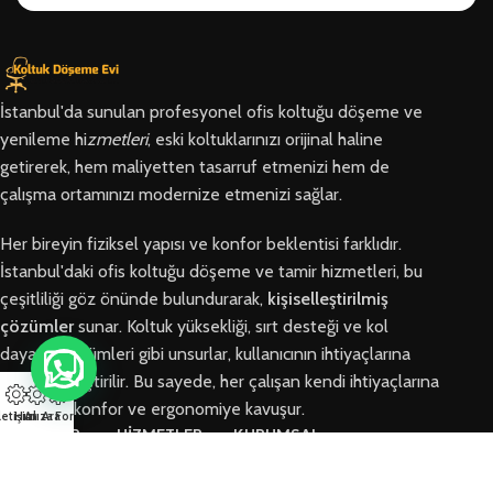
İstanbul'da sunulan profesyonel ofis koltuğu döşeme ve
yenileme hi
zmetleri
, eski koltuklarınızı orijinal haline
getirerek, hem maliyetten tasarruf etmenizi hem de
çalışma ortamınızı modernize etmenizi sağlar.
Her bireyin fiziksel yapısı ve konfor beklentisi farklıdır.
İstanbul'daki ofis koltuğu döşeme ve tamir hizmetleri, bu
çeşitliliği göz önünde bulundurarak,
kişiselleştirilmiş
çözümler
sunar. Koltuk yüksekliği, sırt desteği ve kol
dayama bölümleri gibi unsurlar, kullanıcının ihtiyaçlarına
göre özelleştirilir. Bu sayede, her çalışan kendi ihtiyaçlarına
en uygun konfor ve ergonomiye kavuşur.
letişim
Hızlı Ara
Arıza Formu
BÖLGELER
HİZMETLER
KURUMSAL
Arnavutköy
Ofis Koltuğu
Hakkımızda
Ofis Koltuğu
Tamiri