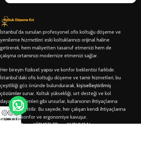
İstanbul'da sunulan profesyonel ofis koltuğu döşeme ve
yenileme hi
zmetleri
, eski koltuklarınızı orijinal haline
getirerek, hem maliyetten tasarruf etmenizi hem de
çalışma ortamınızı modernize etmenizi sağlar.
Her bireyin fiziksel yapısı ve konfor beklentisi farklıdır.
İstanbul'daki ofis koltuğu döşeme ve tamir hizmetleri, bu
çeşitliliği göz önünde bulundurarak,
kişiselleştirilmiş
çözümler
sunar. Koltuk yüksekliği, sırt desteği ve kol
dayama bölümleri gibi unsurlar, kullanıcının ihtiyaçlarına
göre özelleştirilir. Bu sayede, her çalışan kendi ihtiyaçlarına
en uygun konfor ve ergonomiye kavuşur.
letişim
Hızlı Ara
Arıza Formu
BÖLGELER
HİZMETLER
KURUMSAL
Arnavutköy
Ofis Koltuğu
Hakkımızda
Ofis Koltuğu
Tamiri