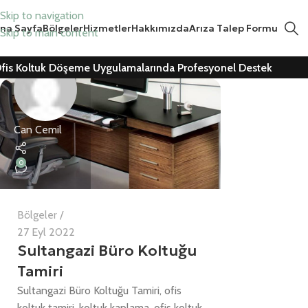
Skip to navigation
na Sayfa
Bölgeler
Hizmetler
Hakkımızda
Arıza Talep Formu
Skip to main content
fis Koltuk Döşeme Uygulamalarında Profesyonel Destek
Can Cemil
0
Bölgeler
27 Eyl 2022
Sultangazi Büro Koltuğu
Tamiri
Sultangazi Büro Koltuğu Tamiri, ofis
koltuk tamiri, koltuk kaplama, ofis koltuk