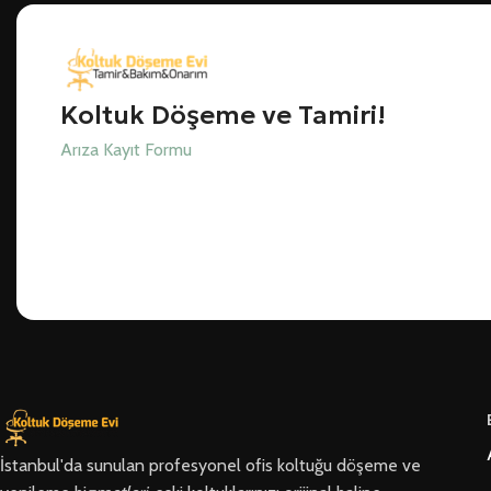
Koltuk Döşeme ve Tamiri!
Arıza Kayıt Formu
İstanbul'da sunulan profesyonel ofis koltuğu döşeme ve