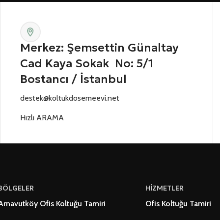
Merkez: Şemsettin Günaltay
Cad Kaya Sokak No: 5/1
Bostancı / İstanbul
destek@koltukdosemeevi.net
Hızlı ARAMA
BÖLGELER
HİZMETLER
Arnavutköy Ofis Koltuğu Tamiri
Ofis Koltuğu Tamiri