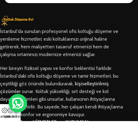
İstanbul'da sunulan profesyonel ofis koltuğu döşeme ve
yenileme hi
zmetleri
, eski koltuklarınızı orijinal haline
getirerek, hem maliyetten tasarruf etmenizi hem de
çalışma ortamınızı modernize etmenizi sağlar.
Her bireyin fiziksel yapısı ve konfor beklentisi farklıdır.
İstanbul'daki ofis koltuğu döşeme ve tamir hizmetleri, bu
çeşitliliği göz önünde bulundurarak,
kişiselleştirilmiş
çözümler
sunar. Koltuk yüksekliği, sırt desteği ve kol
dayama bölümleri gibi unsurlar, kullanıcının ihtiyaçlarına
göre özelleştirilir. Bu sayede, her çalışan kendi ihtiyaçlarına
en uygun konfor ve ergonomiye kavuşur.
letişim
Hızlı Ara
Arıza Formu
BÖLGELER
HİZMETLER
KURUMSAL
Arnavutköy
Ofis Koltuğu
Hakkımızda
Ofis Koltuğu
Tamiri