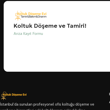
Koltuk Döşeme ve Tamiri!
Arıza Kayıt Formu
İstanbul'da sunulan profesyonel ofis koltuğu döşeme ve