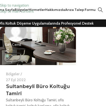
Skip to navigation
na Sayfa
Bölgeler
Hizmetler
Hakkımızda
Arıza Talep Formu
Skip to main content
fis Koltuk Döşeme Uygulamalarında Profesyonel Destek
Can Cemil
0
Bölgeler
27 Eyl 2022
Sultanbeyli Büro Koltuğu
Tamiri
Sultanbeyli Büro Koltuğu Tamiri, ofis
koltuk tamiri, koltuk kaplama, ofis koltuk