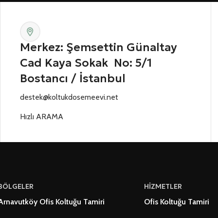
Merkez: Şemsettin Günaltay
Cad Kaya Sokak No: 5/1
Bostancı / İstanbul
destek@koltukdosemeevi.net
Hızlı ARAMA
BÖLGELER
HİZMETLER
Arnavutköy Ofis Koltuğu Tamiri
Ofis Koltuğu Tamiri