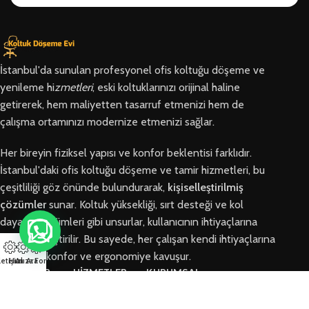
İstanbul'da sunulan profesyonel ofis koltuğu döşeme ve
yenileme hi
zmetleri
, eski koltuklarınızı orijinal haline
getirerek, hem maliyetten tasarruf etmenizi hem de
çalışma ortamınızı modernize etmenizi sağlar.
Her bireyin fiziksel yapısı ve konfor beklentisi farklıdır.
İstanbul'daki ofis koltuğu döşeme ve tamir hizmetleri, bu
çeşitliliği göz önünde bulundurarak,
kişiselleştirilmiş
çözümler
sunar. Koltuk yüksekliği, sırt desteği ve kol
dayama bölümleri gibi unsurlar, kullanıcının ihtiyaçlarına
göre özelleştirilir. Bu sayede, her çalışan kendi ihtiyaçlarına
en uygun konfor ve ergonomiye kavuşur.
letişim
Hızlı Ara
Arıza Formu
BÖLGELER
HİZMETLER
KURUMSAL
Arnavutköy
Ofis Koltuğu
Hakkımızda
Ofis Koltuğu
Tamiri