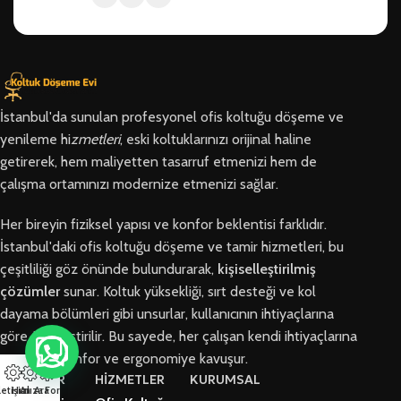
İstanbul'da sunulan profesyonel ofis koltuğu döşeme ve
yenileme hi
zmetleri
, eski koltuklarınızı orijinal haline
getirerek, hem maliyetten tasarruf etmenizi hem de
çalışma ortamınızı modernize etmenizi sağlar.
Her bireyin fiziksel yapısı ve konfor beklentisi farklıdır.
İstanbul'daki ofis koltuğu döşeme ve tamir hizmetleri, bu
çeşitliliği göz önünde bulundurarak,
kişiselleştirilmiş
çözümler
sunar. Koltuk yüksekliği, sırt desteği ve kol
dayama bölümleri gibi unsurlar, kullanıcının ihtiyaçlarına
göre özelleştirilir. Bu sayede, her çalışan kendi ihtiyaçlarına
en uygun konfor ve ergonomiye kavuşur.
BÖLGELER
HİZMETLER
KURUMSAL
letişim
Hızlı Ara
Arıza Formu