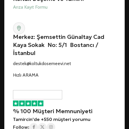
Arıza Kayıt Formu
Merkez: Şemsettin Günaltay Cad
Kaya Sokak No: 5/1 Bostancı /
İstanbul
destek@koltukdosemeevi.net
Hızlı ARAMA
% 100 Müşteri Memnuniyeti
Tamircin'de +550 müşteri yorumu
Follow: