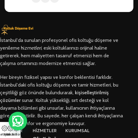
İstanbul'da sunulan profesyonel ofis koltuğu döşeme ve
yenileme hi
zmetleri
, eski koltuklarınızı orijinal haline
getirerek, hem maliyetten tasarruf etmenizi hem de
çalışma ortamınızı modernize etmenizi sağlar.
Her bireyin fiziksel yapısı ve konfor beklentisi farklıdır.
İstanbul'daki ofis koltuğu döşeme ve tamir hizmetleri, bu
çeşitliliği göz önünde bulundurarak,
kişiselleştirilmiş
çözümler
sunar. Koltuk yüksekliği, sırt desteği ve kol
dayama bölümleri gibi unsurlar, kullanıcının ihtiyaçlarına
göre özelleştirilir. Bu sayede, her çalışan kendi ihtiyaçlarına
en uygun konfor ve ergonomiye kavuşur.
BÖLGELER
HİZMETLER
KURUMSAL
letişim
Hızlı Ara
Arıza Formu