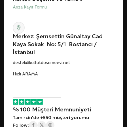
Arıza Kayıt Formu
Merkez: Şemsettin Günaltay Cad
Kaya Sokak No: 5/1 Bostancı /
İstanbul
destek@koltukdosemeevi.net
Hızlı ARAMA
% 100 Müşteri Memnuniyeti
Tamircin'de +550 müşteri yorumu
Follow: