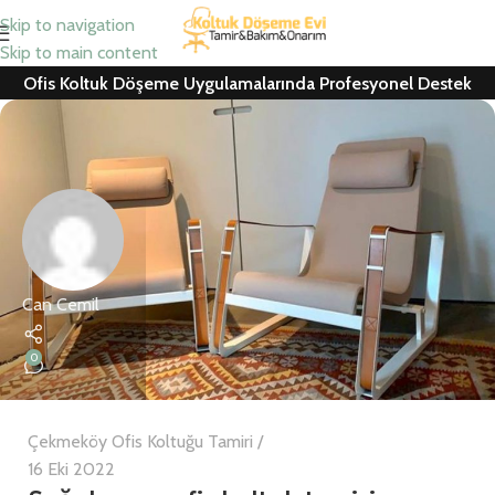
Skip to navigation
Skip to main content
Ofis Koltuk Döşeme Uygulamalarında Profesyonel Destek
Can Cemil
0
Çekmeköy Ofis Koltuğu Tamiri
16 Eki 2022