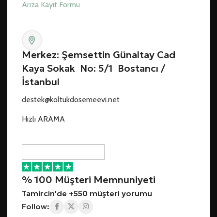
Arıza Kayıt Formu
Merkez: Şemsettin Günaltay Cad
Kaya Sokak No: 5/1 Bostancı /
İstanbul
destek@koltukdosemeevi.net
Hızlı ARAMA
% 100 Müşteri Memnuniyeti
Tamircin'de +550 müşteri yorumu
Follow: