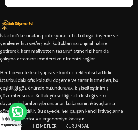
İstanbul'da sunulan profesyonel ofis koltuğu döşeme ve
yenileme hi
zmetleri
, eski koltuklarınızı orijinal haline
getirerek, hem maliyetten tasarruf etmenizi hem de
çalışma ortamınızı modernize etmenizi sağlar.
Her bireyin fiziksel yapısı ve konfor beklentisi farklıdır.
İstanbul'daki ofis koltuğu döşeme ve tamir hizmetleri, bu
çeşitliliği göz önünde bulundurarak,
kişiselleştirilmiş
çözümler
sunar. Koltuk yüksekliği, sırt desteği ve kol
dayama bölümleri gibi unsurlar, kullanıcının ihtiyaçlarına
göre özelleştirilir. Bu sayede, her çalışan kendi ihtiyaçlarına
en uygun konfor ve ergonomiye kavuşur.
letişim
Hızlı Ara
Arıza Formu
BÖLGELER
HİZMETLER
KURUMSAL
Arnavutköy
Ofis Koltuğu
Hakkımızda