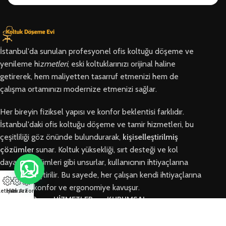
İstanbul'da sunulan profesyonel ofis koltuğu döşeme ve
yenileme hi
zmetleri
, eski koltuklarınızı orijinal haline
getirerek, hem maliyetten tasarruf etmenizi hem de
çalışma ortamınızı modernize etmenizi sağlar.
Her bireyin fiziksel yapısı ve konfor beklentisi farklıdır.
İstanbul'daki ofis koltuğu döşeme ve tamir hizmetleri, bu
çeşitliliği göz önünde bulundurarak,
kişiselleştirilmiş
çözümler
sunar. Koltuk yüksekliği, sırt desteği ve kol
dayama bölümleri gibi unsurlar, kullanıcının ihtiyaçlarına
göre özelleştirilir. Bu sayede, her çalışan kendi ihtiyaçlarına
en uygun konfor ve ergonomiye kavuşur.
letişim
Hızlı Ara
Arıza Formu
BÖLGELER
HİZMETLER
KURUMSAL
Arnavutköy
Ofis Koltuğu
Hakkımızda
Ofis Koltuğu
Tamiri