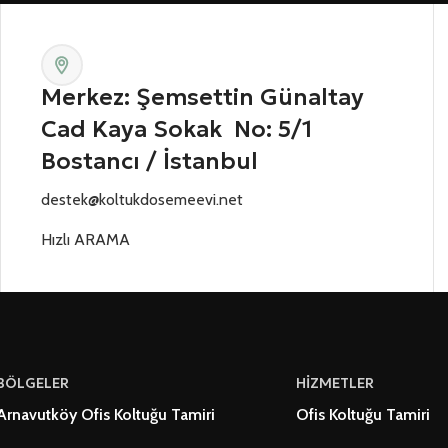
Merkez: Şemsettin Günaltay
Cad Kaya Sokak No: 5/1
Bostancı / İstanbul
destek@koltukdosemeevi.net
Hızlı ARAMA
BÖLGELER
HİZMETLER
Arnavutköy Ofis Koltuğu Tamiri
Ofis Koltuğu Tamiri