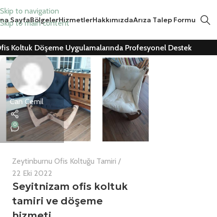
Skip to navigation
na Sayfa
Bölgeler
Hizmetler
Hakkımızda
Arıza Talep Formu
Skip to main content
fis Koltuk Döşeme Uygulamalarında Profesyonel Destek
Can Cemil
0
Zeytinburnu Ofis Koltuğu Tamiri
22 Eki 2022
Seyitnizam ofis koltuk
tamiri ve döşeme
hizmeti