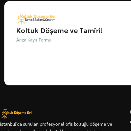
Koltuk Döşeme ve Tamiri!
Arıza Kayıt Formu
İstanbul'da sunulan profesyonel ofis koltuğu döşeme ve