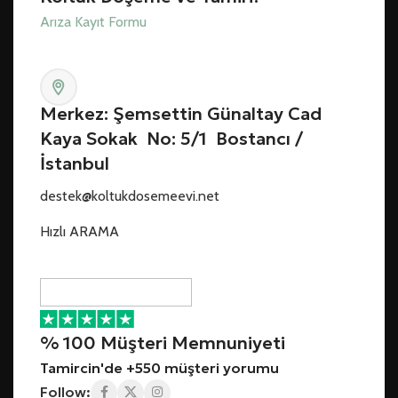
Arıza Kayıt Formu
Merkez: Şemsettin Günaltay Cad
Kaya Sokak No: 5/1 Bostancı /
İstanbul
destek@koltukdosemeevi.net
Hızlı ARAMA
% 100 Müşteri Memnuniyeti
Tamircin'de +550 müşteri yorumu
Follow: