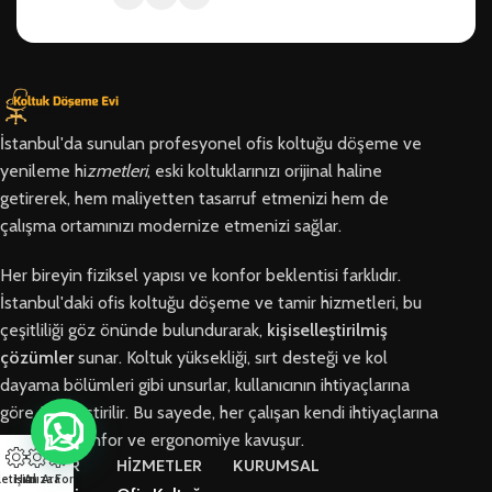
İstanbul'da sunulan profesyonel ofis koltuğu döşeme ve
yenileme hi
zmetleri
, eski koltuklarınızı orijinal haline
getirerek, hem maliyetten tasarruf etmenizi hem de
çalışma ortamınızı modernize etmenizi sağlar.
Her bireyin fiziksel yapısı ve konfor beklentisi farklıdır.
İstanbul'daki ofis koltuğu döşeme ve tamir hizmetleri, bu
çeşitliliği göz önünde bulundurarak,
kişiselleştirilmiş
çözümler
sunar. Koltuk yüksekliği, sırt desteği ve kol
dayama bölümleri gibi unsurlar, kullanıcının ihtiyaçlarına
göre özelleştirilir. Bu sayede, her çalışan kendi ihtiyaçlarına
en uygun konfor ve ergonomiye kavuşur.
BÖLGELER
HİZMETLER
KURUMSAL
letişim
Hızlı Ara
Arıza Formu