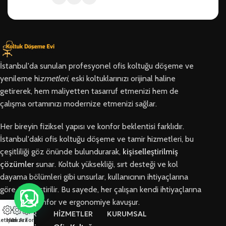
İstanbul'da sunulan profesyonel ofis koltuğu döşeme ve
yenileme hi
zmetleri
, eski koltuklarınızı orijinal haline
getirerek, hem maliyetten tasarruf etmenizi hem de
çalışma ortamınızı modernize etmenizi sağlar.
Her bireyin fiziksel yapısı ve konfor beklentisi farklıdır.
İstanbul'daki ofis koltuğu döşeme ve tamir hizmetleri, bu
çeşitliliği göz önünde bulundurarak,
kişiselleştirilmiş
çözümler
sunar. Koltuk yüksekliği, sırt desteği ve kol
dayama bölümleri gibi unsurlar, kullanıcının ihtiyaçlarına
göre özelleştirilir. Bu sayede, her çalışan kendi ihtiyaçlarına
en uygun konfor ve ergonomiye kavuşur.
BÖLGELER
HİZMETLER
KURUMSAL
letişim
Hızlı Ara
Arıza Formu