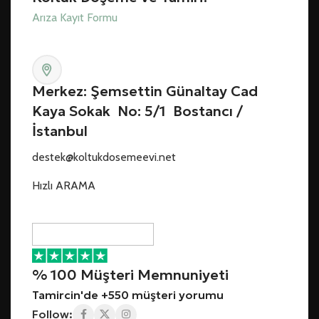
Arıza Kayıt Formu
Merkez: Şemsettin Günaltay Cad
Kaya Sokak No: 5/1 Bostancı /
İstanbul
destek@koltukdosemeevi.net
Hızlı ARAMA
% 100 Müşteri Memnuniyeti
Tamircin'de +550 müşteri yorumu
Follow: