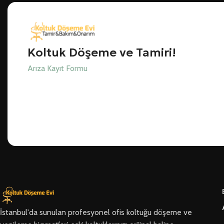
Koltuk Döşeme ve Tamiri!
Arıza Kayıt Formu
İstanbul'da sunulan profesyonel ofis koltuğu döşeme ve