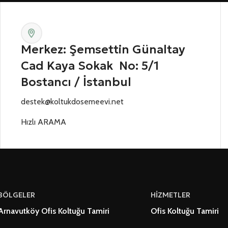
Merkez: Şemsettin Günaltay
Cad Kaya Sokak No: 5/1
Bostancı / İstanbul
destek@koltukdosemeevi.net
Hızlı ARAMA
BÖLGELER
HİZMETLER
Arnavutköy Ofis Koltuğu Tamiri
Ofis Koltuğu Tamiri