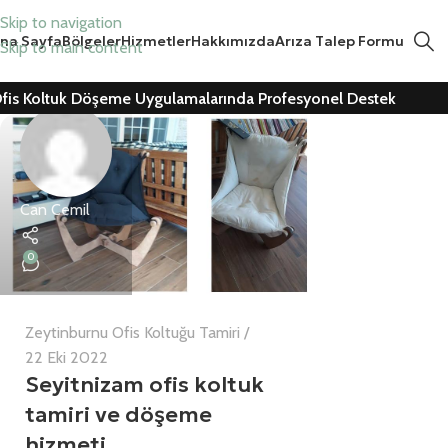
Skip to navigation
na Sayfa
Bölgeler
Hizmetler
Hakkımızda
Arıza Talep Formu
Skip to main content
fis Koltuk Döşeme Uygulamalarında Profesyonel Destek
Can Cemil
0
Zeytinburnu Ofis Koltuğu Tamiri
22 Eki 2022
Seyitnizam ofis koltuk
tamiri ve döşeme
hizmeti