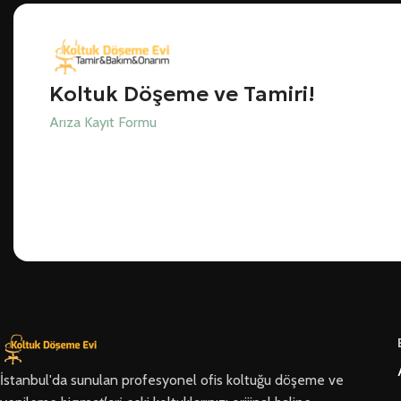
Koltuk Döşeme ve Tamiri!
Arıza Kayıt Formu
İstanbul'da sunulan profesyonel ofis koltuğu döşeme ve