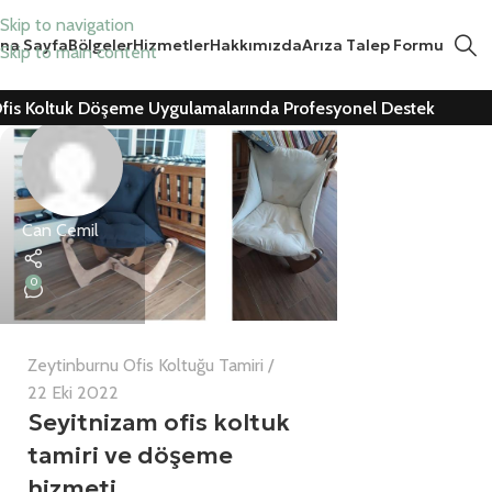
Skip to navigation
na Sayfa
Bölgeler
Hizmetler
Hakkımızda
Arıza Talep Formu
Skip to main content
fis Koltuk Döşeme Uygulamalarında Profesyonel Destek
Can Cemil
0
Zeytinburnu Ofis Koltuğu Tamiri
22 Eki 2022
Seyitnizam ofis koltuk
tamiri ve döşeme
hizmeti