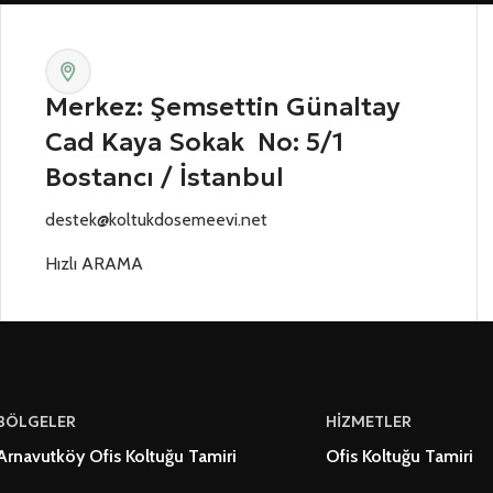
Merkez: Şemsettin Günaltay
Cad Kaya Sokak No: 5/1
Bostancı / İstanbul
destek@koltukdosemeevi.net
Hızlı ARAMA
BÖLGELER
HİZMETLER
Arnavutköy Ofis Koltuğu Tamiri
Ofis Koltuğu Tamiri