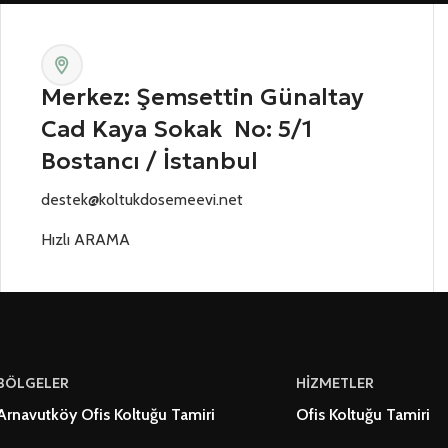
Merkez: Şemsettin Günaltay
Cad Kaya Sokak No: 5/1
Bostancı / İstanbul
destek@koltukdosemeevi.net
Hızlı ARAMA
BÖLGELER
HİZMETLER
Arnavutköy Ofis Koltuğu Tamiri
Ofis Koltuğu Tamiri