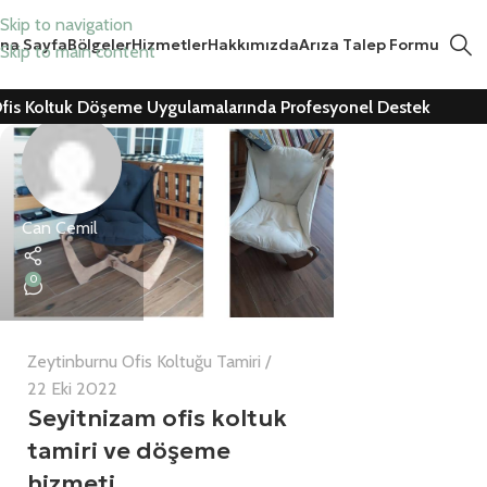
Skip to navigation
na Sayfa
Bölgeler
Hizmetler
Hakkımızda
Arıza Talep Formu
Skip to main content
fis Koltuk Döşeme Uygulamalarında Profesyonel Destek
Can Cemil
0
Zeytinburnu Ofis Koltuğu Tamiri
22 Eki 2022
Seyitnizam ofis koltuk
tamiri ve döşeme
hizmeti