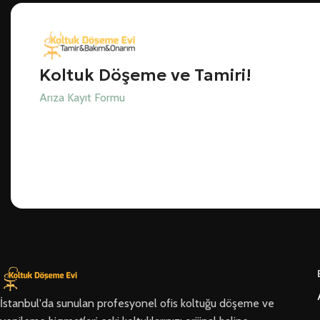
Koltuk Döşeme ve Tamiri!
Arıza Kayıt Formu
İstanbul'da sunulan profesyonel ofis koltuğu döşeme ve