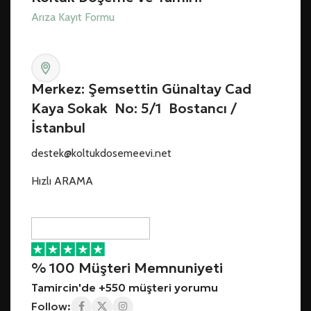
Arıza Kayıt Formu
Merkez: Şemsettin Günaltay Cad
Kaya Sokak No: 5/1 Bostancı /
İstanbul
destek@koltukdosemeevi.net
Hızlı ARAMA
% 100 Müşteri Memnuniyeti
Tamircin'de +550 müşteri yorumu
Follow: