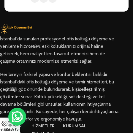
İstanbul'da sunulan profesyonel ofis koltuğu döşeme ve
yenileme hi
zmetleri
, eski koltuklarınızı orijinal haline
getirerek, hem maliyetten tasarruf etmenizi hem de
çalışma ortamınızı modernize etmenizi sağlar.
Her bireyin fiziksel yapısı ve konfor beklentisi farklıdır.
İstanbul'daki ofis koltuğu döşeme ve tamir hizmetleri, bu
çeşitliliği göz önünde bulundurarak,
kişiselleştirilmiş
çözümler
sunar. Koltuk yüksekliği, sırt desteği ve kol
dayama bölümleri gibi unsurlar, kullanıcının ihtiyaçlarına
göre özelleştirilir. Bu sayede, her çalışan kendi ihtiyaçlarına
en uygun konfor ve ergonomiye kavuşur.
BÖLGELER
HİZMETLER
KURUMSAL
letişim
Hızlı Ara
Arıza Formu