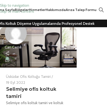
Skip to navigation
na Sayfa
Bölgeler
Hizmetler
Hakkımızda
Arıza Talep Formu
Skip to main content
fis Koltuk Döşeme Uygulamalarında Profesyonel Destek
Can Cemil
0
Üsküdar Ofis Koltuğu Tamiri
19 Eyl 2022
Selimiye ofis koltuk
tamiri
Selimiye ofis koltuk tamiri ve koltuk