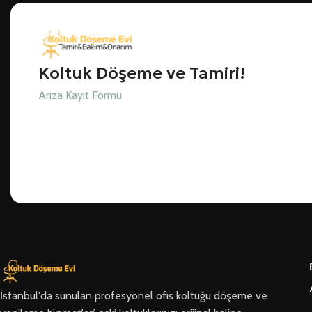
Koltuk Döşeme ve Tamiri!
Arıza Kayıt Formu
İstanbul'da sunulan profesyonel ofis koltuğu döşeme ve