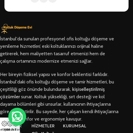
İstanbul'da sunulan profesyonel ofis koltuğu döşeme ve
yenileme hi
zmetleri
, eski koltuklarınızı orijinal haline
getirerek, hem maliyetten tasarruf etmenizi hem de
çalışma ortamınızı modernize etmenizi sağlar.
Her bireyin fiziksel yapısı ve konfor beklentisi farklıdır.
İstanbul'daki ofis koltuğu döşeme ve tamir hizmetleri, bu
çeşitliliği göz önünde bulundurarak,
kişiselleştirilmiş
çözümler
sunar. Koltuk yüksekliği, sırt desteği ve kol
dayama bölümleri gibi unsurlar, kullanıcının ihtiyaçlarına
göre özelleştirilir. Bu sayede, her çalışan kendi ihtiyaçlarına
en uygun konfor ve ergonomiye kavuşur.
BÖLGELER
HİZMETLER
KURUMSAL
letişim
Hızlı Ara
Arıza Formu