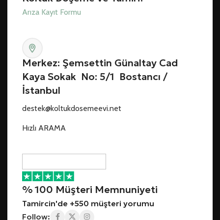
Arıza Kayıt Formu
Merkez: Şemsettin Günaltay Cad
Kaya Sokak No: 5/1 Bostancı /
İstanbul
destek@koltukdosemeevi.net
Hızlı ARAMA
% 100 Müşteri Memnuniyeti
Tamircin'de +550 müşteri yorumu
Follow: