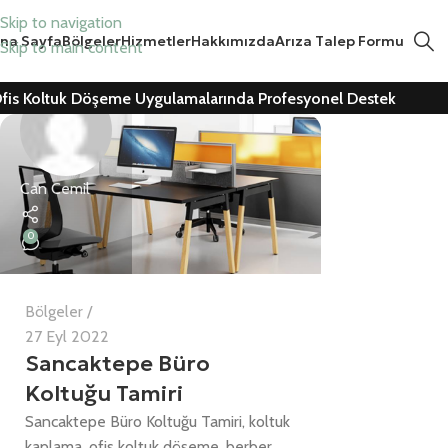
Skip to navigation
na Sayfa
Bölgeler
Hizmetler
Hakkımızda
Arıza Talep Formu
Skip to main content
fis Koltuk Döşeme Uygulamalarında Profesyonel Destek
Can Cemil
0
Bölgeler
27 Eyl 2022
Sancaktepe Büro
Koltuğu Tamiri
Sancaktepe Büro Koltuğu Tamiri, koltuk
kaplama, ofis koltuk döşeme, berber