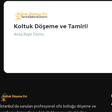
Koltuk Döşeme ve Tamiri!
Arıza Kayıt Formu
İstanbul'da sunulan profesyonel ofis koltuğu döşeme ve