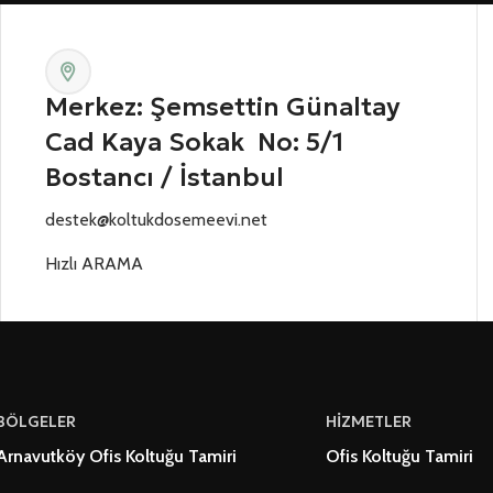
Merkez: Şemsettin Günaltay
Cad Kaya Sokak No: 5/1
Bostancı / İstanbul
destek@koltukdosemeevi.net
Hızlı ARAMA
BÖLGELER
HİZMETLER
Arnavutköy Ofis Koltuğu Tamiri
Ofis Koltuğu Tamiri