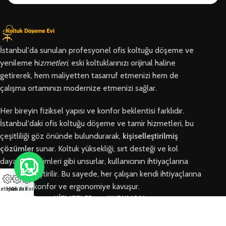
İstanbul'da sunulan profesyonel ofis koltuğu döşeme ve
yenileme hi
zmetleri
, eski koltuklarınızı orijinal haline
getirerek, hem maliyetten tasarruf etmenizi hem de
çalışma ortamınızı modernize etmenizi sağlar.
Her bireyin fiziksel yapısı ve konfor beklentisi farklıdır.
İstanbul'daki ofis koltuğu döşeme ve tamir hizmetleri, bu
çeşitliliği göz önünde bulundurarak,
kişiselleştirilmiş
çözümler
sunar. Koltuk yüksekliği, sırt desteği ve kol
dayama bölümleri gibi unsurlar, kullanıcının ihtiyaçlarına
göre özelleştirilir. Bu sayede, her çalışan kendi ihtiyaçlarına
en uygun konfor ve ergonomiye kavuşur.
letişim
Hızlı Ara
Arıza Formu
BÖLGELER
HİZMETLER
KURUMSAL
Arnavutköy
Ofis Koltuğu
Hakkımızda
Ofis Koltuğu
Tamiri