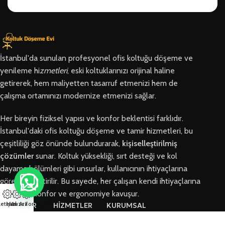
İstanbul'da sunulan profesyonel ofis koltuğu döşeme ve
yenileme hi
zmetleri
, eski koltuklarınızı orijinal haline
getirerek, hem maliyetten tasarruf etmenizi hem de
çalışma ortamınızı modernize etmenizi sağlar.
Her bireyin fiziksel yapısı ve konfor beklentisi farklıdır.
İstanbul'daki ofis koltuğu döşeme ve tamir hizmetleri, bu
çeşitliliği göz önünde bulundurarak,
kişiselleştirilmiş
çözümler
sunar. Koltuk yüksekliği, sırt desteği ve kol
dayama bölümleri gibi unsurlar, kullanıcının ihtiyaçlarına
göre özelleştirilir. Bu sayede, her çalışan kendi ihtiyaçlarına
en uygun konfor ve ergonomiye kavuşur.
letişim
Hızlı Ara
Arıza Formu
BÖLGELER
HİZMETLER
KURUMSAL
Arnavutköy
Ofis Koltuğu
Hakkımızda