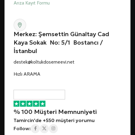
Arıza Kayıt Formu
Merkez: Şemsettin Günaltay Cad
Kaya Sokak No: 5/1 Bostancı /
İstanbul
destek@koltukdosemeevi.net
Hızlı ARAMA
% 100 Müşteri Memnuniyeti
Tamircin'de +550 müşteri yorumu
Follow: