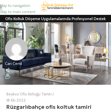
Skip to navigation
Skip to main content
Ofis Koltuk Döşeme Uygulamalarında Profesyonel Destek
Can Cemil
0
Beykoz Ofis Koltuğu Tamiri
18 Eki 2022
Rüzgarlıbahçe ofis koltuk tamiri