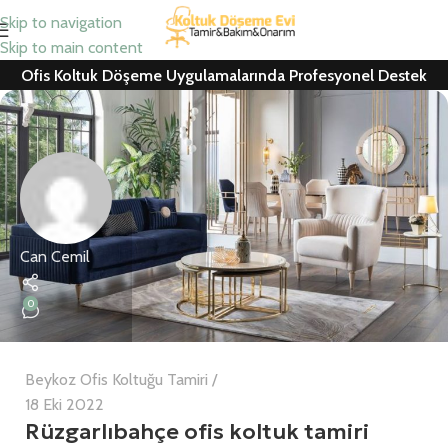
Skip to navigation
Skip to main content
Ofis Koltuk Döşeme Uygulamalarında Profesyonel Destek
Can Cemil
0
Beykoz Ofis Koltuğu Tamiri
18 Eki 2022
Rüzgarlıbahçe ofis koltuk tamiri