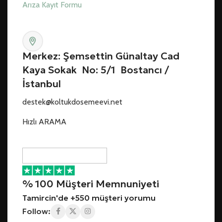
Arıza Kayıt Formu
Merkez: Şemsettin Günaltay Cad
Kaya Sokak No: 5/1 Bostancı /
İstanbul
destek@koltukdosemeevi.net
Hızlı ARAMA
% 100 Müşteri Memnuniyeti
Tamircin'de +550 müşteri yorumu
Follow: