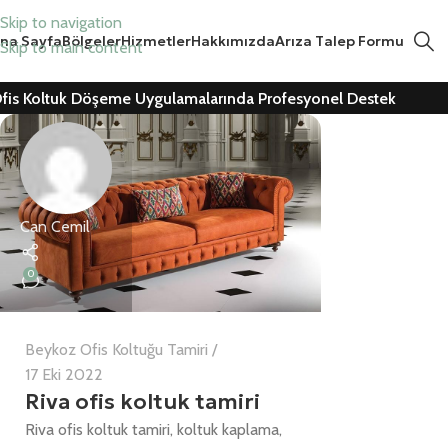
Skip to navigation
na Sayfa
Bölgeler
Hizmetler
Hakkımızda
Arıza Talep Formu
Skip to main content
fis Koltuk Döşeme Uygulamalarında Profesyonel Destek
Can Cemil
0
Beykoz Ofis Koltuğu Tamiri
17 Eki 2022
Riva ofis koltuk tamiri
Riva ofis koltuk tamiri, koltuk kaplama,