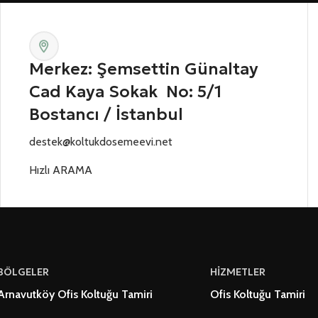
Merkez: Şemsettin Günaltay
Cad Kaya Sokak No: 5/1
Bostancı / İstanbul
destek@koltukdosemeevi.net
Hızlı ARAMA
BÖLGELER
HİZMETLER
Arnavutköy Ofis Koltuğu Tamiri
Ofis Koltuğu Tamiri