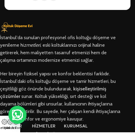
İstanbul'da sunulan profesyonel ofis koltuğu döşeme ve
yenileme hi
zmetleri
, eski koltuklarınızı orijinal haline
getirerek, hem maliyetten tasarruf etmenizi hem de
çalışma ortamınızı modernize etmenizi sağlar.
Her bireyin fiziksel yapısı ve konfor beklentisi farklıdır.
İstanbul'daki ofis koltuğu döşeme ve tamir hizmetleri, bu
çeşitliliği göz önünde bulundurarak,
kişiselleştirilmiş
çözümler
sunar. Koltuk yüksekliği, sırt desteği ve kol
dayama bölümleri gibi unsurlar, kullanıcının ihtiyaçlarına
göre özelleştirilir. Bu sayede, her çalışan kendi ihtiyaçlarına
en uygun konfor ve ergonomiye kavuşur.
BÖLGELER
HİZMETLER
KURUMSAL
letişim
Hızlı Ara
Arıza Formu
Arnavutköy
Ofis Koltuğu