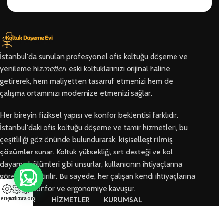
İstanbul'da sunulan profesyonel ofis koltuğu döşeme ve
yenileme hi
zmetleri
, eski koltuklarınızı orijinal haline
getirerek, hem maliyetten tasarruf etmenizi hem de
çalışma ortamınızı modernize etmenizi sağlar.
Her bireyin fiziksel yapısı ve konfor beklentisi farklıdır.
İstanbul'daki ofis koltuğu döşeme ve tamir hizmetleri, bu
çeşitliliği göz önünde bulundurarak,
kişiselleştirilmiş
çözümler
sunar. Koltuk yüksekliği, sırt desteği ve kol
dayama bölümleri gibi unsurlar, kullanıcının ihtiyaçlarına
göre özelleştirilir. Bu sayede, her çalışan kendi ihtiyaçlarına
en uygun konfor ve ergonomiye kavuşur.
letişim
Hızlı Ara
Arıza Formu
BÖLGELER
HİZMETLER
KURUMSAL
Arnavutköy
Ofis Koltuğu
Hakkımızda