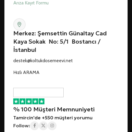
Arıza Kayıt Formu
Merkez: Şemsettin Günaltay Cad
Kaya Sokak No: 5/1 Bostancı /
İstanbul
destek@koltukdosemeevi.net
Hızlı ARAMA
% 100 Müşteri Memnuniyeti
Tamircin'de +550 müşteri yorumu
Follow: