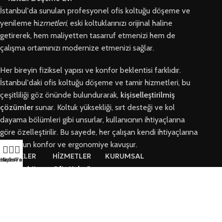
İstanbul'da sunulan profesyonel ofis koltuğu döşeme ve
yenileme hi
zmetleri
, eski koltuklarınızı orijinal haline
getirerek, hem maliyetten tasarruf etmenizi hem de
çalışma ortamınızı modernize etmenizi sağlar.
Her bireyin fiziksel yapısı ve konfor beklentisi farklıdır.
İstanbul'daki ofis koltuğu döşeme ve tamir hizmetleri, bu
çeşitliliği göz önünde bulundurarak,
kişiselleştirilmiş
çözümler
sunar. Koltuk yüksekliği, sırt desteği ve kol
dayama bölümleri gibi unsurlar, kullanıcının ihtiyaçlarına
göre özelleştirilir. Bu sayede, her çalışan kendi ihtiyaçlarına
en uygun konfor ve ergonomiye kavuşur.
BÖLGELER
HİZMETLER
KURUMSAL
letişim
Hızlı Ara
Arıza Formu
Arnavutköy
Ofis Koltuğu
Hakkımızda
Ofis Koltuğu
Tamiri
Tamiri
İletişim
Ofis Koltuk
Ataşehir Ofis
Döşeme
Arıza Talep Formu
Koltuğu Tamiri