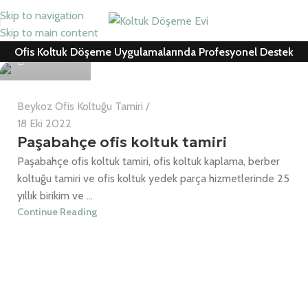
Skip to navigation
Can Cemil
Skip to main content
Ofis Koltuk Döşeme Uygulamalarında Profesyonel Destek
0
Beykoz Ofis Koltuğu Tamiri
18 Eki 2022
Paşabahçe ofis koltuk tamiri
Paşabahçe ofis koltuk tamiri, ofis koltuk kaplama, berber
koltuğu tamiri ve ofis koltuk yedek parça hizmetlerinde 25
yıllık birikim ve ...
Continue Reading