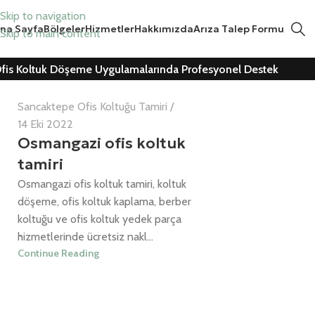
Skip to navigation
Can Cemil
na Sayfa
Bölgeler
Hizmetler
Hakkımızda
Arıza Talep Formu
Skip to main content
0
fis Koltuk Döşeme Uygulamalarında Profesyonel Destek
Sancaktepe Ofis Koltuğu Tamiri
14 Eki 2022
Osmangazi ofis koltuk
tamiri
Osmangazi ofis koltuk tamiri, koltuk
döşeme, ofis koltuk kaplama, berber
koltuğu ve ofis koltuk yedek parça
hizmetlerinde ücretsiz nakl...
Continue Reading