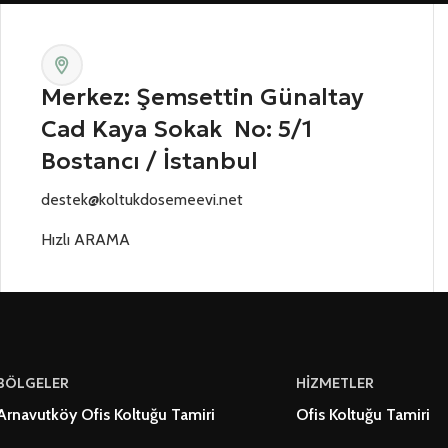
Merkez: Şemsettin Günaltay
Cad Kaya Sokak No: 5/1
Bostancı / İstanbul
destek@koltukdosemeevi.net
Hızlı ARAMA
BÖLGELER
HİZMETLER
Arnavutköy Ofis Koltuğu Tamiri
Ofis Koltuğu Tamiri