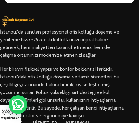
İstanbul'da sunulan profesyonel ofis koltuğu döşeme ve
yenileme hi
zmetleri
, eski koltuklarınızı orijinal haline
getirerek, hem maliyetten tasarruf etmenizi hem de
çalışma ortamınızı modernize etmenizi sağlar.
Her bireyin fiziksel yapısı ve konfor beklentisi farklıdır.
İstanbul'daki ofis koltuğu döşeme ve tamir hizmetleri, bu
çeşitliliği göz önünde bulundurarak,
kişiselleştirilmiş
çözümler
sunar. Koltuk yüksekliği, sırt desteği ve kol
dayama bölümleri gibi unsurlar, kullanıcının ihtiyaçlarına
göre özelleştirilir. Bu sayede, her çalışan kendi ihtiyaçlarına
en uygun konfor ve ergonomiye kavuşur.
letişim
Hızlı Ara
Arıza Formu
BÖLGELER
HİZMETLER
KURUMSAL
Arnavutköy
Ofis Koltuğu
Hakkımızda
Ofis Koltuğu
Tamiri