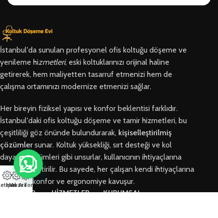
İstanbul'da sunulan profesyonel ofis koltuğu döşeme ve
yenileme hi
zmetleri
, eski koltuklarınızı orijinal haline
getirerek, hem maliyetten tasarruf etmenizi hem de
çalışma ortamınızı modernize etmenizi sağlar.
Her bireyin fiziksel yapısı ve konfor beklentisi farklıdır.
İstanbul'daki ofis koltuğu döşeme ve tamir hizmetleri, bu
çeşitliliği göz önünde bulundurarak,
kişiselleştirilmiş
çözümler
sunar. Koltuk yüksekliği, sırt desteği ve kol
dayama bölümleri gibi unsurlar, kullanıcının ihtiyaçlarına
göre özelleştirilir. Bu sayede, her çalışan kendi ihtiyaçlarına
en uygun konfor ve ergonomiye kavuşur.
letişim
Hızlı Ara
Arıza Formu
BÖLGELER
HİZMETLER
KURUMSAL
Arnavutköy
Ofis Koltuğu
Hakkımızda
Ofis Koltuğu
Tamiri