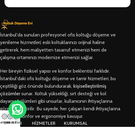
İstanbul'da sunulan profesyonel ofis koltuğu döşeme ve
yenileme hi
zmetleri
, eski koltuklarınızı orijinal haline
getirerek, hem maliyetten tasarruf etmenizi hem de
çalışma ortamınızı modernize etmenizi sağlar.
Her bireyin fiziksel yapısı ve konfor beklentisi farklıdır.
İstanbul'daki ofis koltuğu döşeme ve tamir hizmetleri, bu
çeşitliliği göz önünde bulundurarak,
kişiselleştirilmiş
çözümler
sunar. Koltuk yüksekliği, sırt desteği ve kol
dayama bölümleri gibi unsurlar, kullanıcının ihtiyaçlarına
göre özelleştirilir. Bu sayede, her çalışan kendi ihtiyaçlarına
en uygun konfor ve ergonomiye kavuşur.
letişim
Hızlı Ara
Arıza Formu
BÖLGELER
HİZMETLER
KURUMSAL
Arnavutköy
Ofis Koltuğu
Hakkımızda