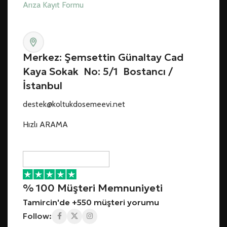
Arıza Kayıt Formu
Merkez: Şemsettin Günaltay Cad
Kaya Sokak No: 5/1 Bostancı /
İstanbul
destek@koltukdosemeevi.net
Hızlı ARAMA
% 100 Müşteri Memnuniyeti
Tamircin'de +550 müşteri yorumu
Follow: