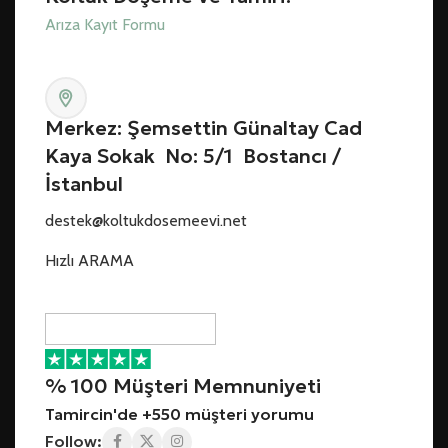
Arıza Kayıt Formu
Merkez: Şemsettin Günaltay Cad
Kaya Sokak No: 5/1 Bostancı /
İstanbul
destek@koltukdosemeevi.net
Hızlı ARAMA
% 100 Müşteri Memnuniyeti
Tamircin'de +550 müşteri yorumu
Follow: