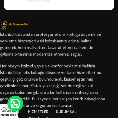
İstanbul'da sunulan profesyonel ofis koltuğu döşeme ve
yenileme hi
zmetleri
, eski koltuklarınızı orijinal haline
getirerek, hem maliyetten tasarruf etmenizi hem de
çalışma ortamınızı modernize etmenizi sağlar.
Her bireyin fiziksel yapısı ve konfor beklentisi farklıdır.
İstanbul'daki ofis koltuğu döşeme ve tamir hizmetleri, bu
çeşitliliği göz önünde bulundurarak,
kişiselleştirilmiş
çözümler
sunar. Koltuk yüksekliği, sırt desteği ve kol
dayama bölümleri gibi unsurlar, kullanıcının ihtiyaçlarına
göre özelleştirilir. Bu sayede, her çalışan kendi ihtiyaçlarına
en uygun konfor ve ergonomiye kavuşur.
BÖLGELER
HİZMETLER
KURUMSAL
letişim
Hızlı Ara
Arıza Formu