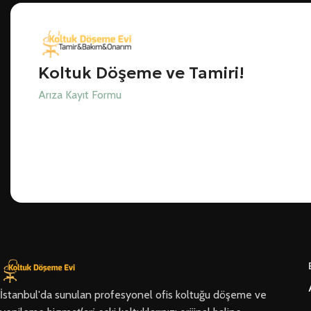
Koltuk Döşeme ve Tamiri!
Arıza Kayıt Formu
İstanbul'da sunulan profesyonel ofis koltuğu döşeme ve