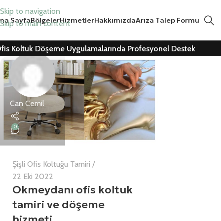
Skip to navigation
na Sayfa
Bölgeler
Hizmetler
Hakkımızda
Arıza Talep Formu
Skip to main content
fis Koltuk Döşeme Uygulamalarında Profesyonel Destek
Can Cemil
0
Şişli Ofis Koltuğu Tamiri
22 Eki 2022
Okmeydanı ofis koltuk
tamiri ve döşeme
hizmeti