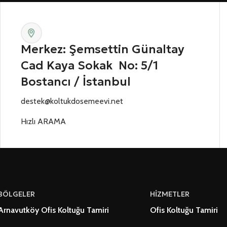
Merkez: Şemsettin Günaltay
Cad Kaya Sokak No: 5/1
Bostancı / İstanbul
destek@koltukdosemeevi.net
Hızlı ARAMA
BÖLGELER
HİZMETLER
Arnavutköy Ofis Koltuğu Tamiri
Ofis Koltuğu Tamiri