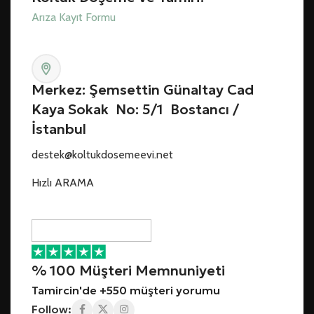
Arıza Kayıt Formu
Merkez: Şemsettin Günaltay Cad
Kaya Sokak No: 5/1 Bostancı /
İstanbul
destek@koltukdosemeevi.net
Hızlı ARAMA
% 100 Müşteri Memnuniyeti
Tamircin'de +550 müşteri yorumu
Follow: