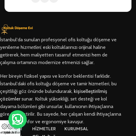
İstanbul'da sunulan profesyonel ofis koltuğu döşeme ve
yenileme hi
zmetleri
, eski koltuklarınızı orijinal haline
getirerek, hem maliyetten tasarruf etmenizi hem de
çalışma ortamınızı modernize etmenizi sağlar.
Her bireyin fiziksel yapısı ve konfor beklentisi farklıdır.
İstanbul'daki ofis koltuğu döşeme ve tamir hizmetleri, bu
çeşitliliği göz önünde bulundurarak,
kişiselleştirilmiş
çözümler
sunar. Koltuk yüksekliği, sırt desteği ve kol
dayama bölümleri gibi unsurlar, kullanıcının ihtiyaçlarına
göre özelleştirilir. Bu sayede, her çalışan kendi ihtiyaçlarına
en uygun konfor ve ergonomiye kavuşur.
BÖLGELER
HİZMETLER
KURUMSAL
letişim
Hızlı Ara
Arıza Formu