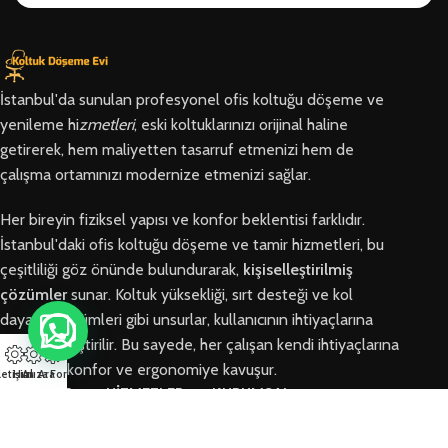
İstanbul'da sunulan profesyonel ofis koltuğu döşeme ve
yenileme hi
zmetleri
, eski koltuklarınızı orijinal haline
getirerek, hem maliyetten tasarruf etmenizi hem de
çalışma ortamınızı modernize etmenizi sağlar.
Her bireyin fiziksel yapısı ve konfor beklentisi farklıdır.
İstanbul'daki ofis koltuğu döşeme ve tamir hizmetleri, bu
çeşitliliği göz önünde bulundurarak,
kişiselleştirilmiş
çözümler
sunar. Koltuk yüksekliği, sırt desteği ve kol
dayama bölümleri gibi unsurlar, kullanıcının ihtiyaçlarına
göre özelleştirilir. Bu sayede, her çalışan kendi ihtiyaçlarına
en uygun konfor ve ergonomiye kavuşur.
letişim
Hızlı Ara
Arıza Formu
BÖLGELER
HİZMETLER
KURUMSAL
Arnavutköy
Ofis Koltuğu
Hakkımızda
Ofis Koltuğu
Tamiri