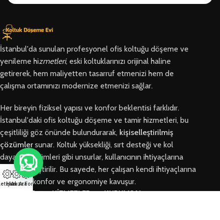
İstanbul'da sunulan profesyonel ofis koltuğu döşeme ve
yenileme hi
zmetleri
, eski koltuklarınızı orijinal haline
getirerek, hem maliyetten tasarruf etmenizi hem de
çalışma ortamınızı modernize etmenizi sağlar.
Her bireyin fiziksel yapısı ve konfor beklentisi farklıdır.
İstanbul'daki ofis koltuğu döşeme ve tamir hizmetleri, bu
çeşitliliği göz önünde bulundurarak,
kişiselleştirilmiş
çözümler
sunar. Koltuk yüksekliği, sırt desteği ve kol
dayama bölümleri gibi unsurlar, kullanıcının ihtiyaçlarına
göre özelleştirilir. Bu sayede, her çalışan kendi ihtiyaçlarına
en uygun konfor ve ergonomiye kavuşur.
letişim
Hızlı Ara
Arıza Formu
BÖLGELER
HİZMETLER
KURUMSAL
Arnavutköy
Ofis Koltuğu
Hakkımızda
Ofis Koltuğu
Tamiri