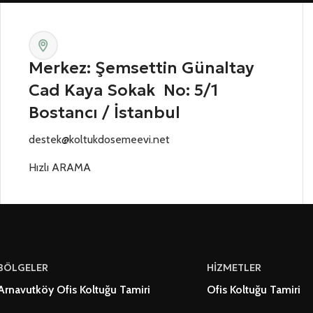
Merkez: Şemsettin Günaltay
Cad Kaya Sokak No: 5/1
Bostancı / İstanbul
destek@koltukdosemeevi.net
Hızlı ARAMA
BÖLGELER
HİZMETLER
Arnavutköy Ofis Koltuğu Tamiri
Ofis Koltuğu Tamiri