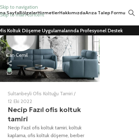
Skip to navigation
na Sayfa
Bölgeler
Hizmetler
Hakkımızda
Arıza Talep Formu
Skip to main content
fis Koltuk Döşeme Uygulamalarında Profesyonel Destek
Can Cemil
0
Sultanbeyli Ofis Koltuğu Tamiri
12 Eki 2022
Necip Fazıl ofis koltuk
tamiri
Necip Fazıl ofis koltuk tamiri, koltuk
kaplama, ofis koltuk döşeme, berber