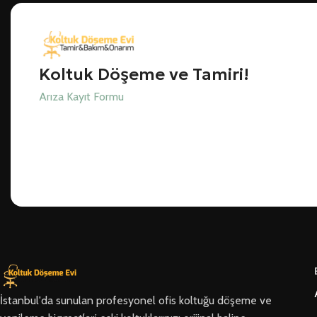
Koltuk Döşeme ve Tamiri!
Arıza Kayıt Formu
İstanbul'da sunulan profesyonel ofis koltuğu döşeme ve