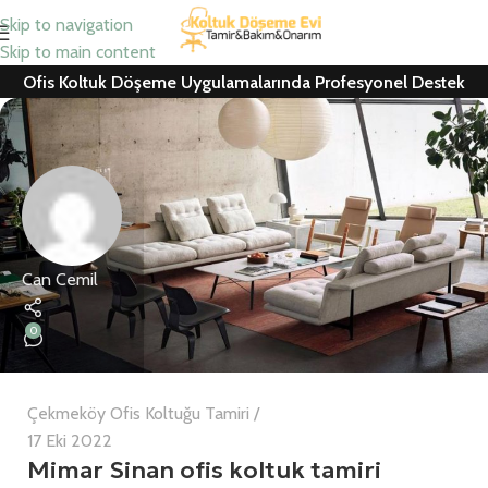
Skip to navigation
Skip to main content
Ofis Koltuk Döşeme Uygulamalarında Profesyonel Destek
Can Cemil
0
Çekmeköy Ofis Koltuğu Tamiri
17 Eki 2022
Mimar Sinan ofis koltuk tamiri