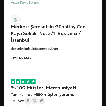
Arıza Kayıt Formu
Merkez: Şemsettin Günaltay Cad
Kaya Sokak No: 5/1 Bostancı /
İstanbul
destek@koltukdosemeevi.net
Hızlı ARAMA
% 100 Müşteri Memnuniyeti
Tamircin'de +550 müşteri yorumu
Follow: