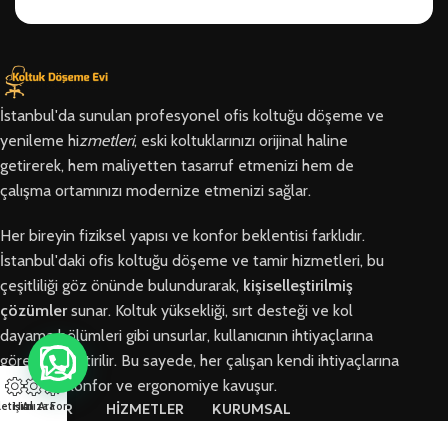
İstanbul'da sunulan profesyonel ofis koltuğu döşeme ve
yenileme hi
zmetleri
, eski koltuklarınızı orijinal haline
getirerek, hem maliyetten tasarruf etmenizi hem de
çalışma ortamınızı modernize etmenizi sağlar.
Her bireyin fiziksel yapısı ve konfor beklentisi farklıdır.
İstanbul'daki ofis koltuğu döşeme ve tamir hizmetleri, bu
çeşitliliği göz önünde bulundurarak,
kişiselleştirilmiş
çözümler
sunar. Koltuk yüksekliği, sırt desteği ve kol
dayama bölümleri gibi unsurlar, kullanıcının ihtiyaçlarına
göre özelleştirilir. Bu sayede, her çalışan kendi ihtiyaçlarına
en uygun konfor ve ergonomiye kavuşur.
letişim
Hızlı Ara
Arıza Formu
BÖLGELER
HİZMETLER
KURUMSAL
Arnavutköy
Ofis Koltuğu
Hakkımızda