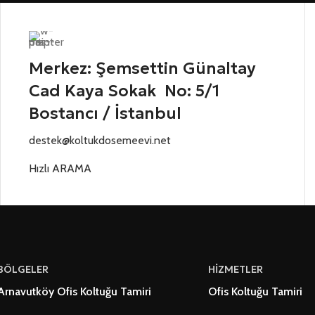
Merkez: Şemsettin Günaltay
Cad Kaya Sokak No: 5/1
Bostancı / İstanbul
destek@koltukdosemeevi.net
Hızlı ARAMA
BÖLGELER
HİZMETLER
Arnavutköy Ofis Koltuğu Tamiri
Ofis Koltuğu Tamiri