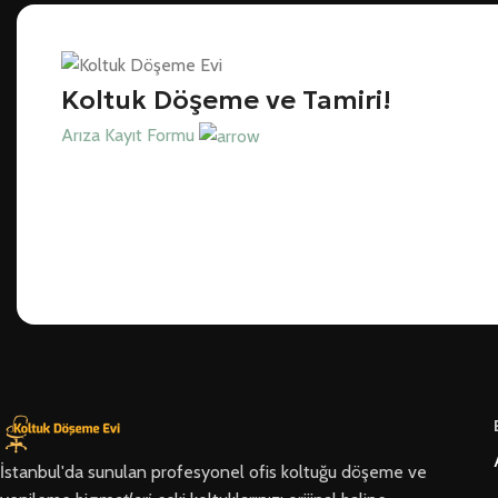
Koltuk Döşeme ve Tamiri!
Arıza Kayıt Formu
İstanbul'da sunulan profesyonel ofis koltuğu döşeme ve