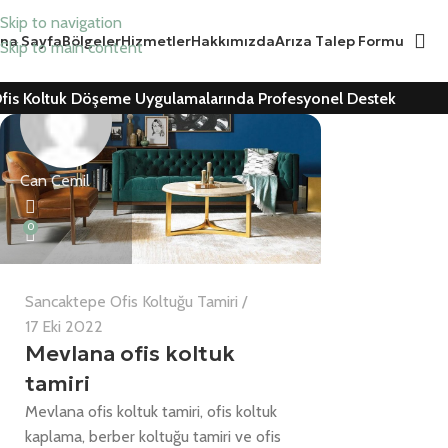
Skip to navigation
na Sayfa
Bölgeler
Hizmetler
Hakkımızda
Arıza Talep Formu
Skip to main content
fis Koltuk Döşeme Uygulamalarında Profesyonel Destek
Can Cemil
0
Sancaktepe Ofis Koltuğu Tamiri
17 Eki 2022
Mevlana ofis koltuk
tamiri
Mevlana ofis koltuk tamiri, ofis koltuk
kaplama, berber koltuğu tamiri ve ofis