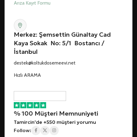
Arıza Kayıt Formu
Merkez: Şemsettin Günaltay Cad
Kaya Sokak No: 5/1 Bostancı /
İstanbul
destek@koltukdosemeevi.net
Hızlı ARAMA
% 100 Müşteri Memnuniyeti
Tamircin'de +550 müşteri yorumu
Follow: