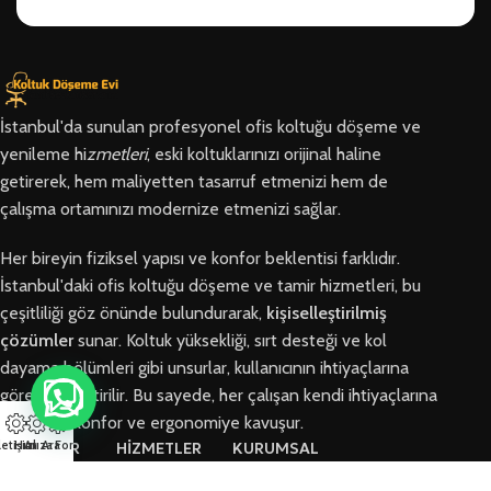
İstanbul'da sunulan profesyonel ofis koltuğu döşeme ve
yenileme hi
zmetleri
, eski koltuklarınızı orijinal haline
getirerek, hem maliyetten tasarruf etmenizi hem de
çalışma ortamınızı modernize etmenizi sağlar.
Her bireyin fiziksel yapısı ve konfor beklentisi farklıdır.
İstanbul'daki ofis koltuğu döşeme ve tamir hizmetleri, bu
çeşitliliği göz önünde bulundurarak,
kişiselleştirilmiş
çözümler
sunar. Koltuk yüksekliği, sırt desteği ve kol
dayama bölümleri gibi unsurlar, kullanıcının ihtiyaçlarına
göre özelleştirilir. Bu sayede, her çalışan kendi ihtiyaçlarına
en uygun konfor ve ergonomiye kavuşur.
letişim
Hızlı Ara
Arıza Formu
BÖLGELER
HİZMETLER
KURUMSAL
Arnavutköy
Ofis Koltuğu
Hakkımızda