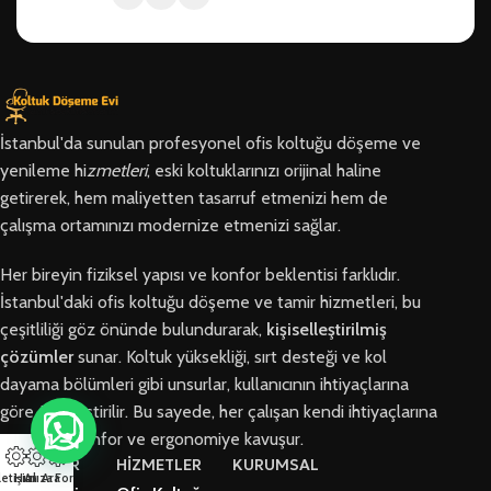
İstanbul'da sunulan profesyonel ofis koltuğu döşeme ve
yenileme hi
zmetleri
, eski koltuklarınızı orijinal haline
getirerek, hem maliyetten tasarruf etmenizi hem de
çalışma ortamınızı modernize etmenizi sağlar.
Her bireyin fiziksel yapısı ve konfor beklentisi farklıdır.
İstanbul'daki ofis koltuğu döşeme ve tamir hizmetleri, bu
çeşitliliği göz önünde bulundurarak,
kişiselleştirilmiş
çözümler
sunar. Koltuk yüksekliği, sırt desteği ve kol
dayama bölümleri gibi unsurlar, kullanıcının ihtiyaçlarına
göre özelleştirilir. Bu sayede, her çalışan kendi ihtiyaçlarına
en uygun konfor ve ergonomiye kavuşur.
BÖLGELER
HİZMETLER
KURUMSAL
letişim
Hızlı Ara
Arıza Formu