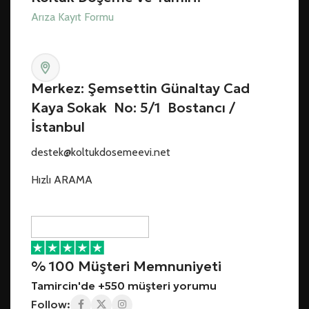
Arıza Kayıt Formu
Merkez: Şemsettin Günaltay Cad
Kaya Sokak No: 5/1 Bostancı /
İstanbul
destek@koltukdosemeevi.net
Hızlı ARAMA
% 100 Müşteri Memnuniyeti
Tamircin'de +550 müşteri yorumu
Follow: