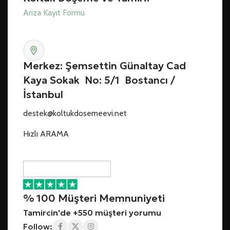
Arıza Kayıt Formu
Merkez: Şemsettin Günaltay Cad
Kaya Sokak No: 5/1 Bostancı /
İstanbul
destek@koltukdosemeevi.net
Hızlı ARAMA
% 100 Müşteri Memnuniyeti
Tamircin'de +550 müşteri yorumu
Follow: